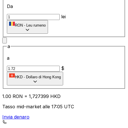
Da
lei
RON
-
Leu rumeno
a
a
$
HKD
-
Dollaro di Hong Kong
1.00
RON
=
1,
727399
HKD
Tasso mid-market alle 17:05 UTC
Invia denaro