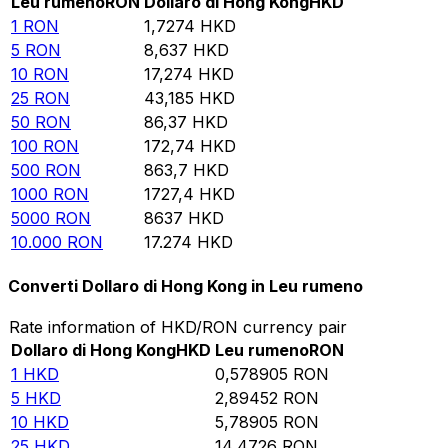
Leu rumeno
RON
Dollaro di Hong Kong
HKD
1
RON
1,7274
HKD
5
RON
8,637
HKD
10
RON
17,274
HKD
25
RON
43,185
HKD
50
RON
86,37
HKD
100
RON
172,74
HKD
500
RON
863,7
HKD
1000
RON
1727,4
HKD
5000
RON
8637
HKD
10.000
RON
17.274
HKD
Converti Dollaro di Hong Kong in Leu rumeno
Rate information of HKD/RON currency pair
Dollaro di Hong Kong
HKD
Leu rumeno
RON
1
HKD
0,578905
RON
5
HKD
2,89452
RON
10
HKD
5,78905
RON
25
HKD
14,4726
RON