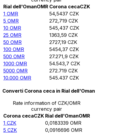
Rial dell'Oman
OMR
Corona ceca
CZK
1
OMR
54,5437
CZK
5
OMR
272,719
CZK
10
OMR
545,437
CZK
25
OMR
1363,59
CZK
50
OMR
2727,19
CZK
100
OMR
5454,37
CZK
500
OMR
27.271,9
CZK
1000
OMR
54.543,7
CZK
5000
OMR
272.719
CZK
10.000
OMR
545.437
CZK
Converti Corona ceca in Rial dell'Oman
Rate information of CZK/OMR
currency pair
Corona ceca
CZK
Rial dell'Oman
OMR
1
CZK
0,0183339
OMR
5
CZK
0,0916696
OMR