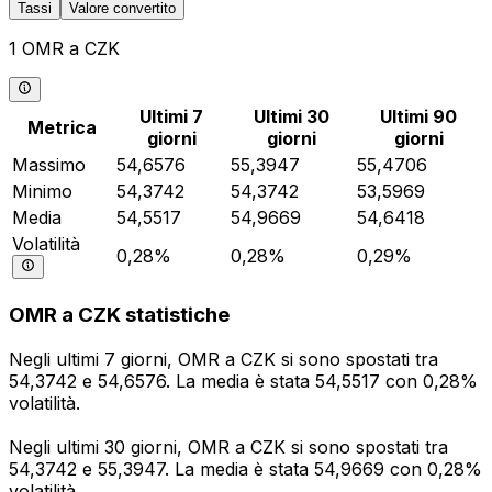
Tassi
Valore convertito
1 OMR a CZK
Ultimi 7
Ultimi 30
Ultimi 90
Metrica
giorni
giorni
giorni
Massimo
54,6576
55,3947
55,4706
Minimo
54,3742
54,3742
53,5969
Media
54,5517
54,9669
54,6418
Volatilità
0,28%
0,28%
0,29%
OMR a CZK statistiche
Negli ultimi 7 giorni, OMR a CZK si sono spostati tra
54,3742 e 54,6576. La media è stata 54,5517 con 0,28%
volatilità.
Negli ultimi 30 giorni, OMR a CZK si sono spostati tra
54,3742 e 55,3947. La media è stata 54,9669 con 0,28%
volatilità.