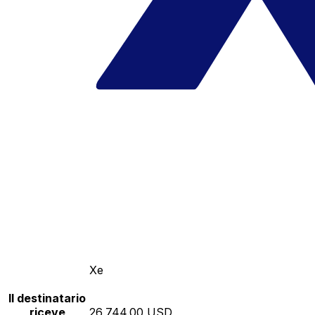
Xe
Il destinatario
riceve
26,744.00 USD