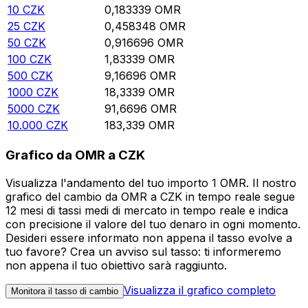
10
CZK
0,183339
OMR
25
CZK
0,458348
OMR
50
CZK
0,916696
OMR
100
CZK
1,83339
OMR
500
CZK
9,16696
OMR
1000
CZK
18,3339
OMR
5000
CZK
91,6696
OMR
10.000
CZK
183,339
OMR
Grafico da OMR a CZK
Visualizza l'andamento del tuo importo 1 OMR. Il nostro
grafico del cambio da OMR a CZK in tempo reale segue
12 mesi di tassi medi di mercato in tempo reale e indica
con precisione il valore del tuo denaro in ogni momento.
Desideri essere informato non appena il tasso evolve a
tuo favore? Crea un avviso sul tasso: ti informeremo
non appena il tuo obiettivo sarà raggiunto.
Visualizza il grafico completo
Monitora il tasso di cambio