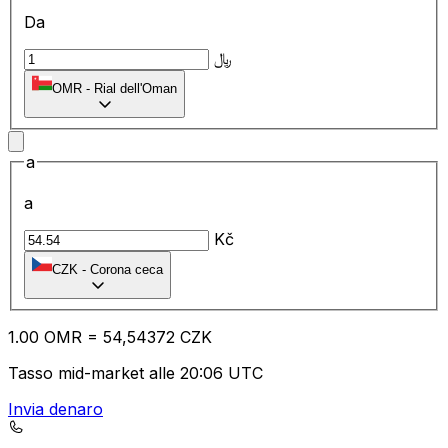
Da
﷼
OMR
-
Rial dell'Oman
a
a
Kč
CZK
-
Corona ceca
1.00
OMR
=
54
,54372
CZK
Tasso mid-market alle 20:06 UTC
Invia denaro