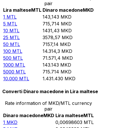
pair
Lira maltese
MTL
Dinaro macedone
MKD
1
MTL
143,143
MKD
5
MTL
715,714
MKD
10
MTL
1431,43
MKD
25
MTL
3578,57
MKD
50
MTL
7157,14
MKD
100
MTL
14.314,3
MKD
500
MTL
71.571,4
MKD
1000
MTL
143.143
MKD
5000
MTL
715.714
MKD
10.000
MTL
1.431.430
MKD
Converti Dinaro macedone in Lira maltese
Rate information of MKD/MTL currency
pair
Dinaro macedone
MKD
Lira maltese
MTL
1
MKD
0,00698603
MTL