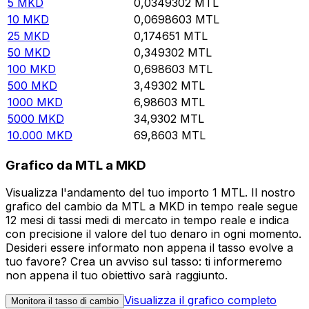
5
MKD
0,0349302
MTL
10
MKD
0,0698603
MTL
25
MKD
0,174651
MTL
50
MKD
0,349302
MTL
100
MKD
0,698603
MTL
500
MKD
3,49302
MTL
1000
MKD
6,98603
MTL
5000
MKD
34,9302
MTL
10.000
MKD
69,8603
MTL
Grafico da MTL a MKD
Visualizza l'andamento del tuo importo 1 MTL. Il nostro
grafico del cambio da MTL a MKD in tempo reale segue
12 mesi di tassi medi di mercato in tempo reale e indica
con precisione il valore del tuo denaro in ogni momento.
Desideri essere informato non appena il tasso evolve a
tuo favore? Crea un avviso sul tasso: ti informeremo
non appena il tuo obiettivo sarà raggiunto.
Visualizza il grafico completo
Monitora il tasso di cambio