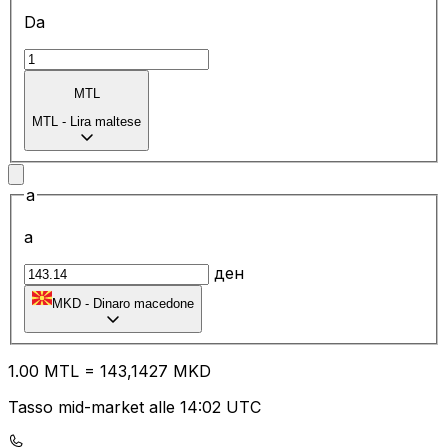
Da
MTL
MTL
-
Lira maltese
a
a
ден
MKD
-
Dinaro macedone
1.00
MTL
=
14
3,1427
MKD
Tasso mid-market alle 14:02 UTC