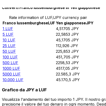
Converti Franco lussemburghese in Yen giapponese
Rate information of LUF/JPY currency pair
Franco lussemburghese
LUF
Yen giapponese
JPY
1
LUF
4,51705
JPY
5
LUF
22,5853
JPY
10
LUF
45,1705
JPY
25
LUF
112,926
JPY
50
LUF
225,853
JPY
100
LUF
451,705
JPY
500
LUF
2258,53
JPY
1000
LUF
4517,05
JPY
5000
LUF
22.585,3
JPY
10.000
LUF
45.170,5
JPY
Grafico da JPY a LUF
Visualizza l'andamento del tuo importo 1 JPY. Il nostro g
precisione il valore del tuo denaro in ogni momento. Desi