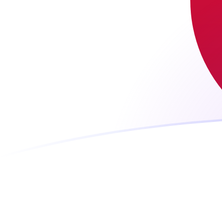
Tassi di cambio da JPY a LUF oggi
Converti Yen giapponese in Franco lussemburghese
Rate information of JPY/LUF currency pair
Yen giapponese
JPY
Franco lussemburghese
LUF
1
JPY
0,221383
LUF
5
JPY
1,10692
LUF
10
JPY
2,21383
LUF
25
JPY
5,53458
LUF
50
JPY
11,0692
LUF
100
JPY
22,1383
LUF
500
JPY
110,692
LUF
1000
JPY
221,383
LUF
5000
JPY
1106,92
LUF
10.000
JPY
2213,83
LUF