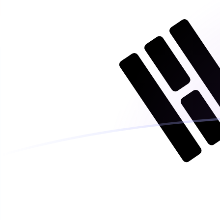
Tassi di cambio da ISK a KRW oggi
Converti Corona islandese in Won sudcoreano
Rate information of ISK/KRW currency pair
Corona islandese
ISK
Won sudcoreano
KRW
1
ISK
11,5156
KRW
5
ISK
57,578
KRW
10
ISK
115,156
KRW
25
ISK
287,89
KRW
50
ISK
575,78
KRW
100
ISK
1151,56
KRW
500
ISK
5757,8
KRW
1000
ISK
11.515,6
KRW
5000
ISK
57.578
KRW
10.000
ISK
115.156
KRW
Converti Won sudcoreano in Corona islandese