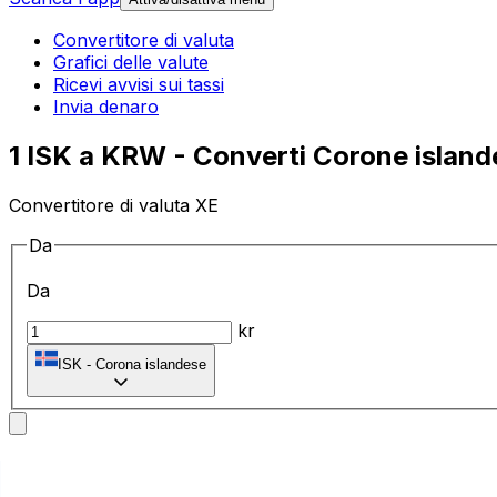
Convertitore di valuta
Grafici delle valute
Ricevi avvisi sui tassi
Invia denaro
1 ISK a KRW - Converti Corone island
Convertitore di valuta XE
Da
Da
kr
ISK
-
Corona islandese
a
a