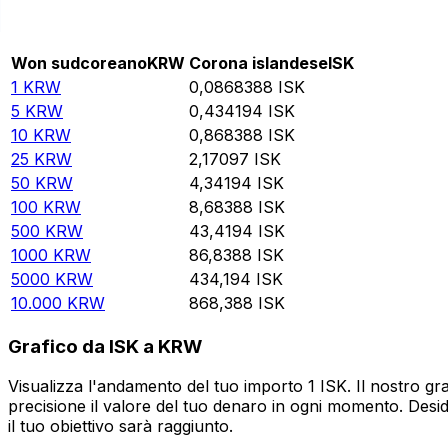
Rate information of KRW/ISK currency pair
Won sudcoreano
KRW
Corona islandese
ISK
1
KRW
0,0868388
ISK
5
KRW
0,434194
ISK
10
KRW
0,868388
ISK
25
KRW
2,17097
ISK
50
KRW
4,34194
ISK
100
KRW
8,68388
ISK
500
KRW
43,4194
ISK
1000
KRW
86,8388
ISK
5000
KRW
434,194
ISK
10.000
KRW
868,388
ISK
Grafico da ISK a KRW
Visualizza l'andamento del tuo importo 1 ISK. Il nostro g
precisione il valore del tuo denaro in ogni momento. Desi
il tuo obiettivo sarà raggiunto.