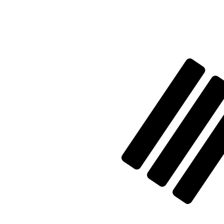
₩
KRW
-
Won sudcoreano
1.00
ISK
=
11
,51559
KRW
Tasso mid-market alle 20:57 UTC
Parla oggi con un esperto di valute.
Possiamo battere i tas
Prenota una chiamata
Per il nostro convertitore utilizziamo il tasso medio d
denaro.
Verifica i tassi di cambio per i trasferimenti.
Sapevi che puoi inviare denaro all'estero con Xe?
Registrati oggi