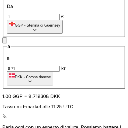
Da
£
GGP
-
Sterlina di Guernsey
a
a
kr
DKK
-
Corona danese
1.00
GGP
=
8,
718308
DKK
Tasso mid-market alle 11:25 UTC
Parla oggi con un esperto di valute.
Possiamo battere i