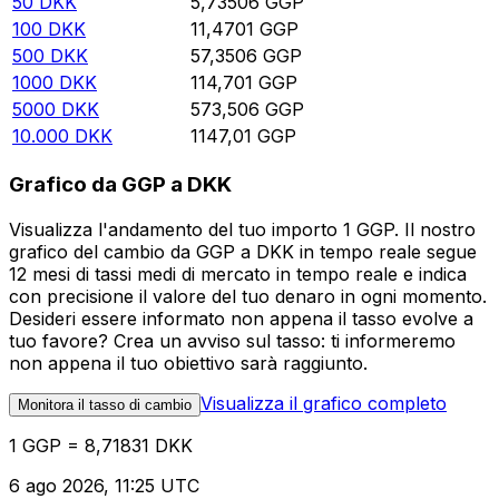
50
DKK
5,73506
GGP
100
DKK
11,4701
GGP
500
DKK
57,3506
GGP
1000
DKK
114,701
GGP
5000
DKK
573,506
GGP
10.000
DKK
1147,01
GGP
Grafico da GGP a DKK
Visualizza l'andamento del tuo importo 1 GGP. Il nostro
grafico del cambio da GGP a DKK in tempo reale segue
12 mesi di tassi medi di mercato in tempo reale e indica
con precisione il valore del tuo denaro in ogni momento.
Desideri essere informato non appena il tasso evolve a
tuo favore? Crea un avviso sul tasso: ti informeremo
non appena il tuo obiettivo sarà raggiunto.
Visualizza il grafico completo
Monitora il tasso di cambio
1 GGP = 8,71831 DKK
6 ago 2026, 11:25 UTC