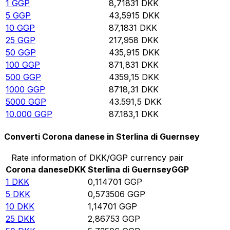
1
GGP
8,71831
DKK
5
GGP
43,5915
DKK
10
GGP
87,1831
DKK
25
GGP
217,958
DKK
50
GGP
435,915
DKK
100
GGP
871,831
DKK
500
GGP
4359,15
DKK
1000
GGP
8718,31
DKK
5000
GGP
43.591,5
DKK
10.000
GGP
87.183,1
DKK
Converti Corona danese in Sterlina di Guernsey
Rate information of DKK/GGP currency pair
Corona danese
DKK
Sterlina di Guernsey
GGP
1
DKK
0,114701
GGP
5
DKK
0,573506
GGP
10
DKK
1,14701
GGP
25
DKK
2,86753
GGP