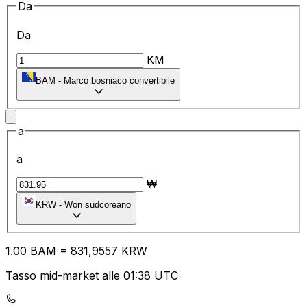
Da
Da
KM
BAM
-
Marco bosniaco convertibile
a
a
₩
KRW
-
Won sudcoreano
1.00
BAM
=
83
1,9557
KRW
Tasso mid-market alle 01:38 UTC