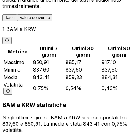
trimestralmente.
Tassi
Valore convertito
1 BAM a KRW
Ultimi 7
Ultimi 30
Ultimi 90
Metrica
giorni
giorni
giorni
Massimo
850,91
885,17
917,10
Minimo
837,60
837,60
837,60
Media
843,41
859,33
884,31
Volatilità
0,75%
0,54%
0,49%
BAM a KRW statistiche
Negli ultimi 7 giorni, BAM a KRW si sono spostati tra
837,60 e 850,91. La media è stata 843,41 con 0,75%
volatilità.