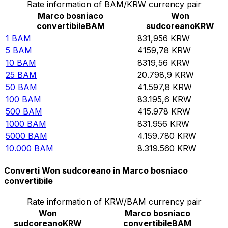
Rate information of BAM/KRW currency pair
Marco bosniaco
Won
convertibile
BAM
sudcoreano
KRW
1
BAM
831,956
KRW
5
BAM
4159,78
KRW
10
BAM
8319,56
KRW
25
BAM
20.798,9
KRW
50
BAM
41.597,8
KRW
100
BAM
83.195,6
KRW
500
BAM
415.978
KRW
1000
BAM
831.956
KRW
5000
BAM
4.159.780
KRW
10.000
BAM
8.319.560
KRW
Converti Won sudcoreano in Marco bosniaco
convertibile
Rate information of KRW/BAM currency pair
Won
Marco bosniaco
sudcoreano
KRW
convertibile
BAM