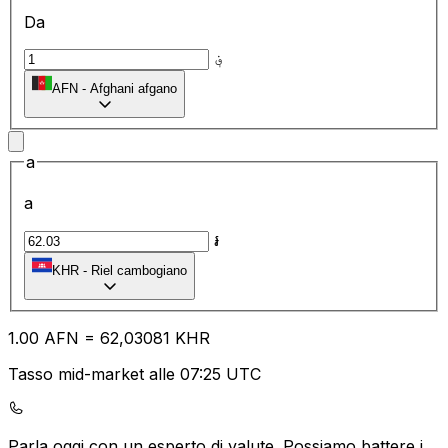
Da
؋
AFN
-
Afghani afgano
a
a
៛
KHR
-
Riel cambogiano
1.00
AFN
=
62
,03081
KHR
Tasso mid-market alle 07:25 UTC
Parla oggi con un esperto di valute.
Possiamo battere i