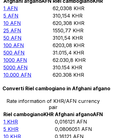
Afghani afgano
AFN
Riel cambogiano
KHR
1
AFN
62,0308
KHR
5
AFN
310,154
KHR
10
AFN
620,308
KHR
25
AFN
1550,77
KHR
50
AFN
3101,54
KHR
100
AFN
6203,08
KHR
500
AFN
31.015,4
KHR
1000
AFN
62.030,8
KHR
5000
AFN
310.154
KHR
10.000
AFN
620.308
KHR
Converti Riel cambogiano in Afghani afgano
Rate information of KHR/AFN currency
pair
Riel cambogiano
KHR
Afghani afgano
AFN
1
KHR
0,016121
AFN
5
KHR
0,0806051
AFN
10
KHR
0,16121
AFN