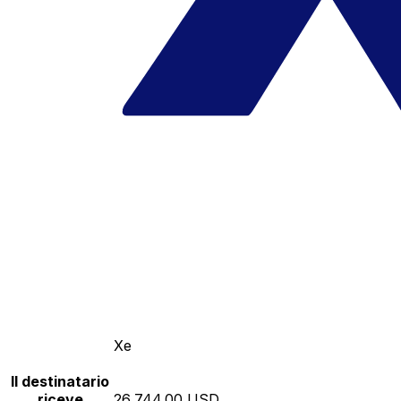
Xe
Il destinatario
riceve
26,744.00 USD