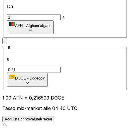
Da
؋
AFN
-
Afghani afgano
a
a
DOGE
-
Dogecoin
1.00
AFN
=
0,
216509
DOGE
Tasso mid-market alle 04:46 UTC
Acquista criptovaluteKraken