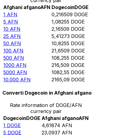
currency pair
Afghani afgano
AFN
Dogecoin
DOGE
1
AFN
0,216509
DOGE
5
AFN
1,08255
DOGE
10
AFN
2,16509
DOGE
25
AFN
5,41273
DOGE
50
AFN
10,8255
DOGE
100
AFN
21,6509
DOGE
500
AFN
108,255
DOGE
1000
AFN
216,509
DOGE
5000
AFN
1082,55
DOGE
10.000
AFN
2165,09
DOGE
Converti Dogecoin in Afghani afgano
Rate information of DOGE/AFN
currency pair
Dogecoin
DOGE
Afghani afgano
AFN
1
DOGE
4,61874
AFN
5
DOGE
23,0937
AFN