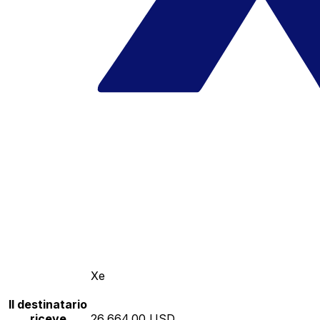
Xe
Il destinatario
riceve
26,664.00 USD