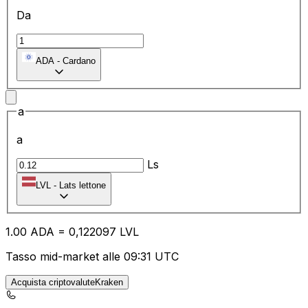
Da
ADA
-
Cardano
a
a
Ls
LVL
-
Lats lettone
1.00
ADA
=
0,
122097
LVL
Tasso mid-market alle 09:31 UTC
Acquista criptovaluteKraken