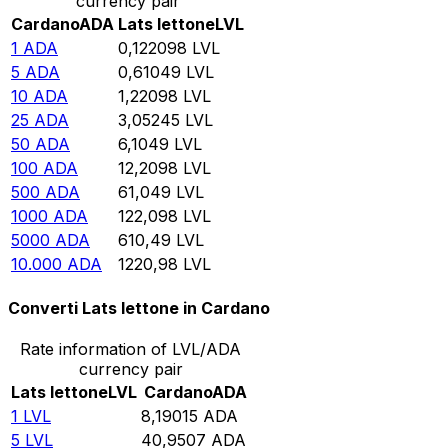
currency pair
Cardano
ADA
Lats lettone
LVL
1
ADA
0,122098
LVL
5
ADA
0,61049
LVL
10
ADA
1,22098
LVL
25
ADA
3,05245
LVL
50
ADA
6,1049
LVL
100
ADA
12,2098
LVL
500
ADA
61,049
LVL
1000
ADA
122,098
LVL
5000
ADA
610,49
LVL
10.000
ADA
1220,98
LVL
Converti Lats lettone in Cardano
Rate information of LVL/ADA
currency pair
Lats lettone
LVL
Cardano
ADA
1
LVL
8,19015
ADA
5
LVL
40,9507
ADA