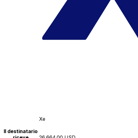
Xe
Il destinatario
riceve
26,664.00 USD