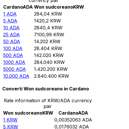
currency pair
Cardano
ADA
Won sudcoreano
KRW
1
ADA
284,04
KRW
5
ADA
1420,2
KRW
10
ADA
2840,4
KRW
25
ADA
7100,99
KRW
50
ADA
14.202
KRW
100
ADA
28.404
KRW
500
ADA
142.020
KRW
1000
ADA
284.040
KRW
5000
ADA
1.420.200
KRW
10.000
ADA
2.840.400
KRW
Converti Won sudcoreano in Cardano
Rate information of KRW/ADA currency
pair
Won sudcoreano
KRW
Cardano
ADA
1
KRW
0,00352063
ADA
5
KRW
0,0176032
ADA