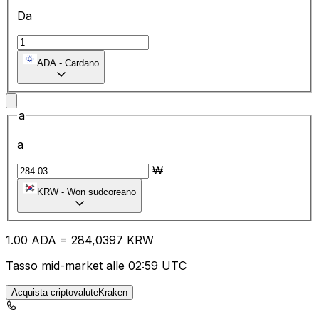
Da
ADA
-
Cardano
a
a
₩
KRW
-
Won sudcoreano
1.00
ADA
=
28
4,0397
KRW
Tasso mid-market alle 02:59 UTC
Acquista criptovaluteKraken