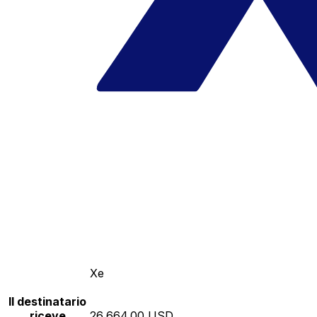
Xe
Il destinatario
riceve
26,664.00 USD