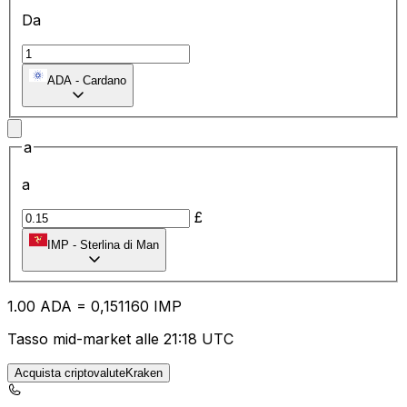
Da
ADA
-
Cardano
a
a
£
IMP
-
Sterlina di Man
1.00
ADA
=
0,
151160
IMP
Tasso mid-market alle 21:18 UTC
Acquista criptovaluteKraken