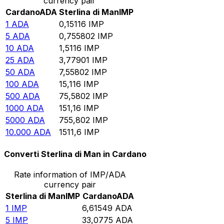
currency pair
Cardano
ADA
Sterlina di Man
IMP
1
ADA
0,15116
IMP
5
ADA
0,755802
IMP
10
ADA
1,5116
IMP
25
ADA
3,77901
IMP
50
ADA
7,55802
IMP
100
ADA
15,116
IMP
500
ADA
75,5802
IMP
1000
ADA
151,16
IMP
5000
ADA
755,802
IMP
10.000
ADA
1511,6
IMP
Converti Sterlina di Man in Cardano
Rate information of IMP/ADA
currency pair
Sterlina di Man
IMP
Cardano
ADA
1
IMP
6,61549
ADA
5
IMP
33,0775
ADA