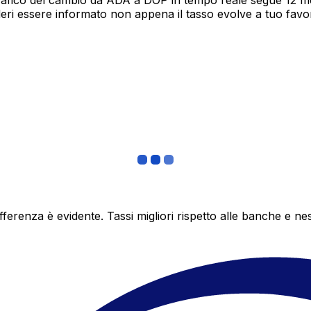
rafico del cambio da ADA a DOP in tempo reale segue 12 mes
deri essere informato non appena il tasso evolve a tuo fav
differenza è evidente. Tassi migliori rispetto alle banche 