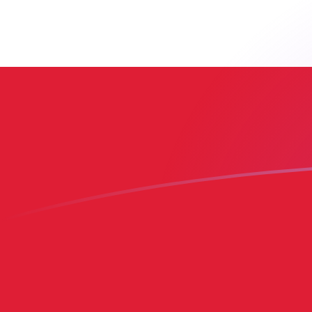
Tassi di cambio da ADA a DOP oggi
Converti Cardano in Peso dominicano
Rate information of ADA/DOP
currency pair
Cardano
ADA
Peso dominicano
DOP
1
ADA
11,5166
DOP
5
ADA
57,5831
DOP
10
ADA
115,166
DOP
25
ADA
287,915
DOP
50
ADA
575,831
DOP
100
ADA
1151,66
DOP
500
ADA
5758,31
DOP
1000
ADA
11.516,6
DOP
5000
ADA
57.583,1
DOP
10.000
ADA
115.166
DOP