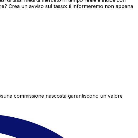
i di tassi medi di mercato in tempo reale e indica con
ore? Crea un avviso sul tasso: ti informeremo non appena
e nessuna commissione nascosta garantiscono un valore