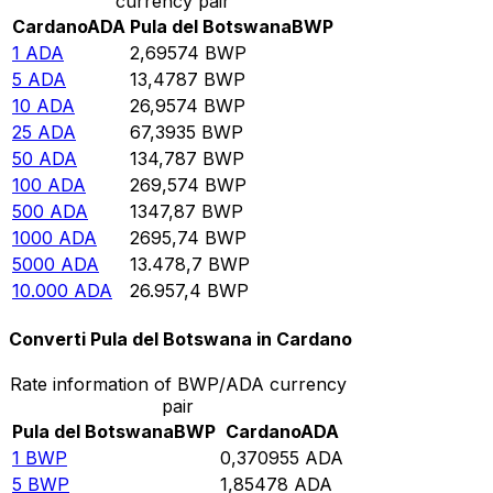
currency pair
Cardano
ADA
Pula del Botswana
BWP
1
ADA
2,69574
BWP
5
ADA
13,4787
BWP
10
ADA
26,9574
BWP
25
ADA
67,3935
BWP
50
ADA
134,787
BWP
100
ADA
269,574
BWP
500
ADA
1347,87
BWP
1000
ADA
2695,74
BWP
5000
ADA
13.478,7
BWP
10.000
ADA
26.957,4
BWP
Converti Pula del Botswana in Cardano
Rate information of BWP/ADA currency
pair
Pula del Botswana
BWP
Cardano
ADA
1
BWP
0,370955
ADA
5
BWP
1,85478
ADA