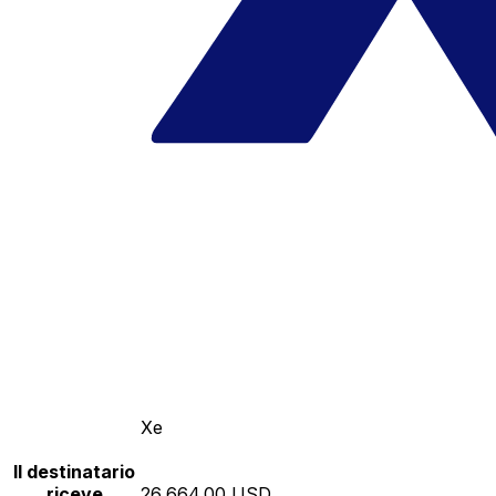
Xe
Il destinatario
riceve
26,664.00 USD