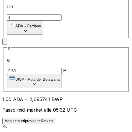
Da
ADA
-
Cardano
a
a
P
BWP
-
Pula del Botswana
1.00
ADA
=
2,
695741
BWP
Tasso mid-market alle 05:32 UTC
Acquista criptovaluteKraken