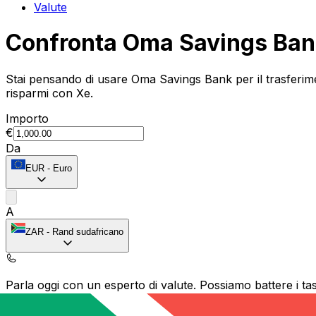
Valute
Confronta Oma Savings Ban
Stai pensando di usare Oma Savings Bank per il trasferim
risparmi con Xe.
Importo
€
Da
EUR
-
Euro
A
ZAR
-
Rand sudafricano
Parla oggi con un esperto di valute.
Possiamo battere i tas
Prenota una chiamata