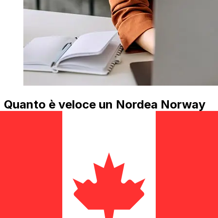
Quanto è veloce un Nordea Norway
NOK di trasferirsi CAD ?
I tempi di consegna per i trasferimenti internazionali con
Nordea Norway da Norvegia a Canada variano in base
al metodo di pagamento e al tempismo della transazione.
Tipicamente, i bonifici bancari internazionali richiedono
da 1 a 5 giorni lavorativi. Fattori come le festività
bancarie e i controlli di sicurezza possono influire sulla
consegna. Controlla i tempi di scadenza Nordea Bank
Abp, Filial i Norgeper evitare ritardi.