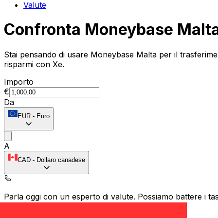
Valute
Confronta Moneybase Malta
Stai pensando di usare Moneybase Malta per il trasferime
risparmi con Xe.
Importo
€
Da
EUR
-
Euro
A
CAD
-
Dollaro canadese
Parla oggi con un esperto di valute.
Possiamo battere i tas
Prenota una chiamata