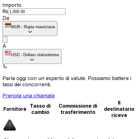
Importo
₨
Da
MUR
-
Rupia mauriziana
A
USD
-
Dollaro statunitense
Parla oggi con un esperto di valute.
Possiamo battere i
tassi dei concorrenti.
Prenota una chiamata
Il
Tasso di
Commissione di
Fornitore
destinatario
cambio
trasferimento
riceve