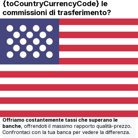
{toCountryCurrencyCode} le
commissioni di trasferimento?
MCB Mauritius costi di trasferimento internazionale da
MUR a USD dipendono da fattori come l'importo del
trasferimento. Di solito, i trasferimenti più grandi
comportano commissioni più basse e tassi di cambio
migliori. Controlla la tabella di confronto per confrontare
le MCB Mauritius commissioni con Xe.
Perché trasferire con Xe invece che
con le banche tradizionali?
Tariffe migliori
Offriamo costantemente tassi che superano le
banche
, offrendoti il massimo rapporto qualità-prezzo.
Confrontaci con la tua banca per vedere la differenza.