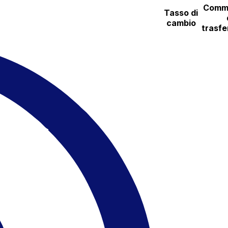
Commi
Tasso di
cambio
trasfe