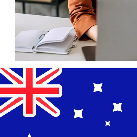
Quanto è veloce un LBBW EUR di
trasferirsi AUD ?
I tempi di consegna per i trasferimenti internazionali con
LBBW da Paesi Membri dell'Euro a Australia variano in
base al metodo di pagamento e al tempismo della
transazione. Tipicamente, i bonifici bancari internazionali
richiedono da 1 a 5 giorni lavorativi. Fattori come le
festività bancarie e i controlli di sicurezza possono
influire sulla consegna. Controlla i tempi di scadenza