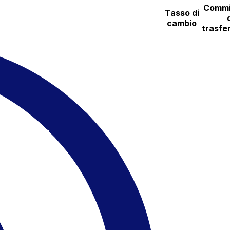
Commi
Tasso di
cambio
trasfe