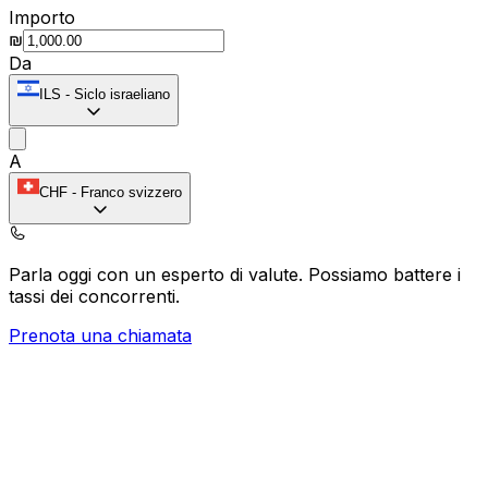
Importo
₪
Da
ILS
-
Siclo israeliano
A
CHF
-
Franco svizzero
Parla oggi con un esperto di valute.
Possiamo battere i
tassi dei concorrenti.
Prenota una chiamata