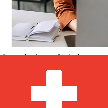
Quanto è veloce un Bank of
Palestine ILS di trasferirsi CHF ?
I tempi di consegna per i trasferimenti internazionali con
Bank of Palestine da Israele a Svizzera variano in base
al metodo di pagamento e al tempismo della transazione.
Tipicamente, i bonifici bancari internazionali richiedono
da 1 a 5 giorni lavorativi. Fattori come le festività
bancarie e i controlli di sicurezza possono influire sulla
consegna. Controlla i tempi di scadenza Bank of
Palestineper evitare ritardi.