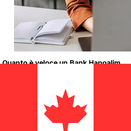
Quanto è veloce un Bank Hapoalim
ILS di trasferirsi CAD ?
I tempi di consegna per i trasferimenti internazionali con
Bank Hapoalim da Israele a Canada variano in base al
metodo di pagamento e al tempismo della transazione.
Tipicamente, i bonifici bancari internazionali richiedono
da 1 a 5 giorni lavorativi. Fattori come le festività
bancarie e i controlli di sicurezza possono influire sulla
consegna. Controlla i tempi di scadenza Bank Hapoalim
B.Mper evitare ritardi.