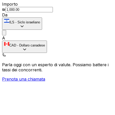
Importo
₪
Da
ILS
-
Siclo israeliano
A
CAD
-
Dollaro canadese
Parla oggi con un esperto di valute.
Possiamo battere i
tassi dei concorrenti.
Prenota una chiamata