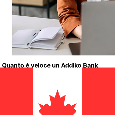
Quanto è veloce un Addiko Bank
Slovenia EUR di trasferirsi CAD ?
I tempi di consegna per i trasferimenti internazionali con
Addiko Bank Slovenia da Paesi Membri dell'Euro a
Canada variano in base al metodo di pagamento e al
tempismo della transazione. Tipicamente, i bonifici
bancari internazionali richiedono da 1 a 5 giorni
lavorativi. Fattori come le festività bancarie e i controlli di
sicurezza possono influire sulla consegna. Controlla i