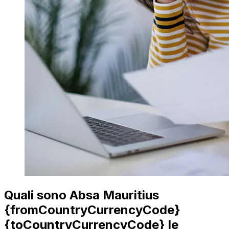
Quali sono Absa Mauritius
{fromCountryCurrencyCode}
{toCountryCurrencyCode} le