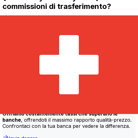
commissioni di trasferimento?
Absa Mauritius costi di trasferimento internazionale da
MUR a CHF dipendono da fattori come l'importo del
trasferimento. Di solito, i trasferimenti più grandi
comportano commissioni più basse e tassi di cambio
migliori. Controlla la tabella di confronto per confrontare
le Absa Mauritius commissioni con Xe.
Perché trasferire con Xe invece che
con le banche tradizionali?
Tariffe migliori
Offriamo costantemente tassi che superano le
banche
, offrendoti il massimo rapporto qualità-prezzo.
Confrontaci con la tua banca per vedere la differenza.