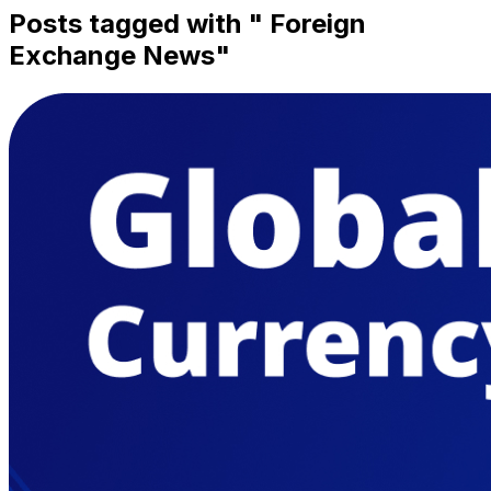
Posts tagged with "
Foreign
Exchange News
"