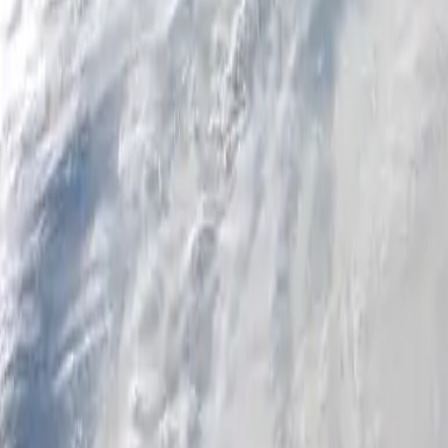
Personale
Azienda
Piattaforma
IT
Accedi
Registrati
Assistenza
Scarica l'app
Attiva/disattiva menu
Home