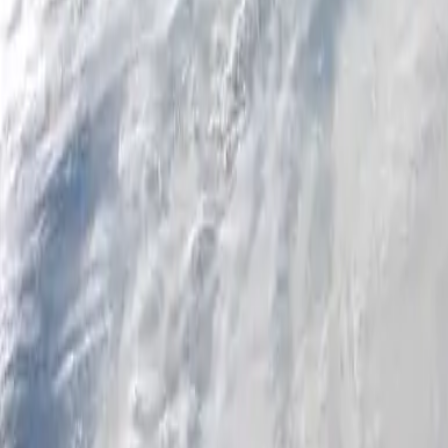
Personale
Azienda
Piattaforma
IT
Accedi
Registrati
Assistenza
Scarica l'app
Attiva/disattiva menu
Home