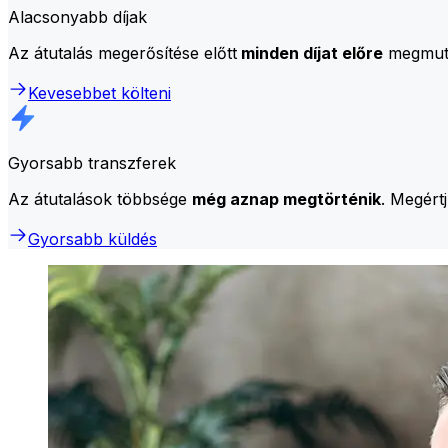
Alacsonyabb díjak
Az átutalás megerősítése előtt
minden díjat előre
megmutat
Kevesebbet költeni
Gyorsabb transzferek
Az átutalások többsége
még aznap megtörténik
. Megért
Gyorsabb küldés