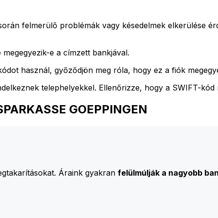
során felmerülő problémák vagy késedelmek elkerülése é
 megegyezik-e a címzett bankjával.
ódot használ, győződjön meg róla, hogy ez a fiók megegyez
ndelkeznek telephelyekkel. Ellenőrizze, hogy a SWIFT-kód
EISSPARKASSE GOEPPINGEN
egtakarításokat. Áraink gyakran
felülmúlják a nagyobb ban