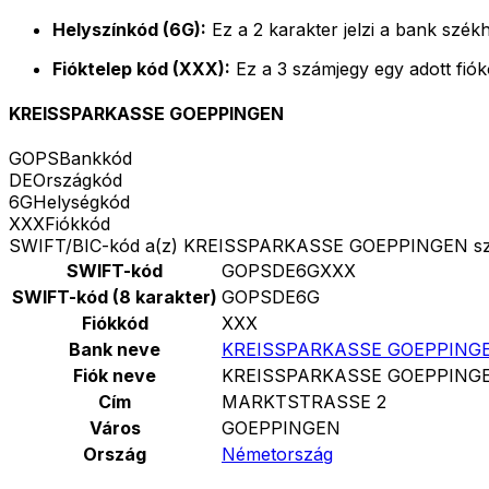
Helyszínkód (6G):
Ez a 2 karakter jelzi a bank székh
Fióktelep kód (XXX):
Ez a 3 számjegy egy adott fió
KREISSPARKASSE GOEPPINGEN
GOPS
Bankkód
DE
Országkód
6G
Helységkód
XXX
Fiókkód
SWIFT/BIC-kód a(z) KREISSPARKASSE GOEPPINGEN s
SWIFT-kód
GOPSDE6GXXX
SWIFT-kód (8 karakter)
GOPSDE6G
Fiókkód
XXX
Bank neve
KREISSPARKASSE GOEPPING
Fiók neve
KREISSPARKASSE GOEPPING
Cím
MARKTSTRASSE 2
Város
GOEPPINGEN
Ország
Németország