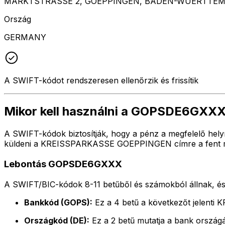
MARKTSTRASSE 2, GOEPPINGEN, BADEN-WUERTTEMB
Ország
GERMANY
A SWIFT-kódot rendszeresen ellenőrzik és frissítik
Mikor kell használni a GOPSDE6GXX
A SWIFT-kódok biztosítják, hogy a pénz a megfelelő hel
küldeni a KREISSPARKASSE GOEPPINGEN címre a fent mega
Lebontás GOPSDE6GXXX
A SWIFT/BIC-kódok 8-11 betűből és számokból állnak, és 
Bankkód (GOPS):
Ez a 4 betű a következőt jelen
Országkód (DE):
Ez a 2 betű mutatja a bank ország