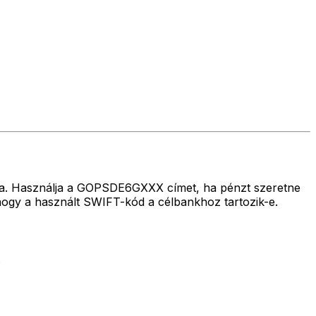
úlra. Használja a GOPSDE6GXXX címet, ha pénzt szeretne
gy a használt SWIFT-kód a célbankhoz tartozik-e.
.