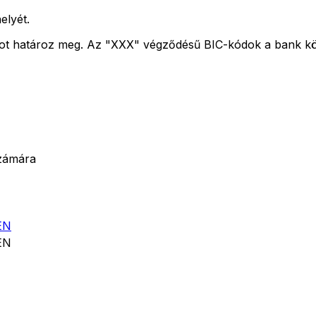
elyét.
kot határoz meg. Az "XXX" végződésű BIC-kódok a bank köz
zámára
EN
EN