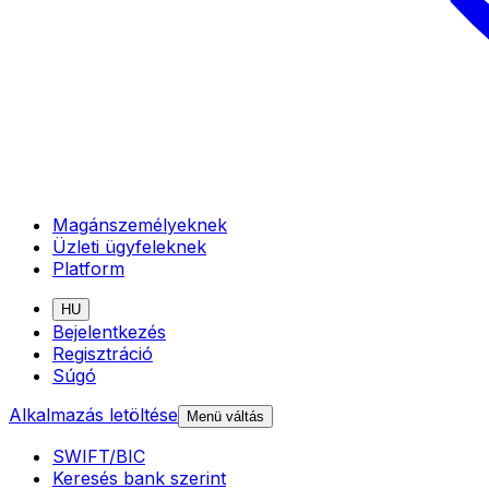
Magánszemélyeknek
Üzleti ügyfeleknek
Platform
HU
Bejelentkezés
Regisztráció
Súgó
Alkalmazás letöltése
Menü váltás
SWIFT/BIC
Keresés bank szerint