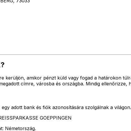
ERG, 73033
X?
yre kerüljön, amikor pénzt küld vagy fogad a határokon t
dott címre, városba és országba. Mindig ellenőrizze, ho
egy adott bank és fiók azonosítására szolgálnak a világon
ti KREISSPARKASSE GOEPPINGEN
át: Németország.