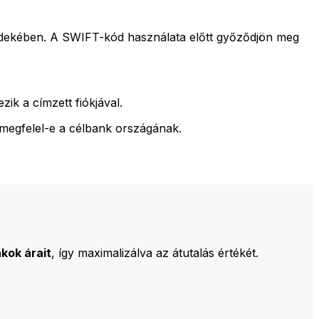
rdekében. A SWIFT-kód használata előtt győződjön meg
ik a címzett fiókjával.
 megfelel-e a célbank országának.
kok árait
, így maximalizálva az átutalás értékét.