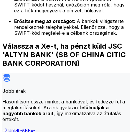
SWIFT-kódot használ, győződjön meg róla, hogy
ez a fiók megegyezik a címzett fiókjával.
Erősítse meg az országot:
A bankok világszerte
rendelkeznek telephelyekkel. Ellenőrizze, hogy a
SWIFT-kód megfelel-e a célbank országának.
Válassza a Xe-t, ha pénzt küld JSC
'ALTYN BANK' (SB OF CHINA CITIC
BANK CORPORATION)
Jobb árak
Hasonlítson össze minket a bankjával, és fedezze fel a
megtakarításokat. Áraink gyakran
felülmúlják a
nagyobb bankok árait
, így maximalizálva az átutalás
értékét.
Küldj többet