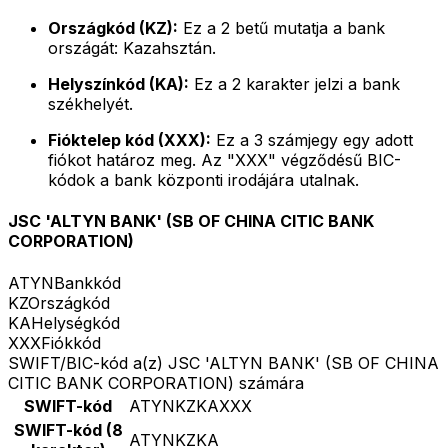
Országkód (KZ):
Ez a 2 betű mutatja a bank
országát: Kazahsztán.
Helyszínkód (KA):
Ez a 2 karakter jelzi a bank
székhelyét.
Fióktelep kód (XXX):
Ez a 3 számjegy egy adott
fiókot határoz meg. Az "XXX" végződésű BIC-
kódok a bank központi irodájára utalnak.
JSC 'ALTYN BANK' (SB OF CHINA CITIC BANK
CORPORATION)
ATYN
Bankkód
KZ
Országkód
KA
Helységkód
XXX
Fiókkód
SWIFT/BIC-kód a(z) JSC 'ALTYN BANK' (SB OF CHINA
CITIC BANK CORPORATION) számára
SWIFT-kód
ATYNKZKAXXX
SWIFT-kód (8
ATYNKZKA