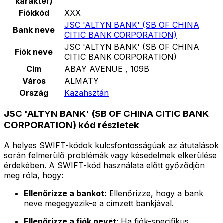
karakter)
Fiókkód
XXX
JSC 'ALTYN BANK' (SB OF CHINA
Bank neve
CITIC BANK CORPORATION)
JSC 'ALTYN BANK' (SB OF CHINA
Fiók neve
CITIC BANK CORPORATION)
Cím
ABAY AVENUE , 109B
Város
ALMATY
Ország
Kazahsztán
JSC 'ALTYN BANK' (SB OF CHINA CITIC BANK
CORPORATION) kód részletek
A helyes SWIFT-kódok kulcsfontosságúak az átutalások
során felmerülő problémák vagy késedelmek elkerülése
érdekében. A SWIFT-kód használata előtt győződjön
meg róla, hogy:
Ellenőrizze a bankot:
Ellenőrizze, hogy a bank
neve megegyezik-e a címzett bankjával.
Ellenőrizze a fiók nevét:
Ha fiók-specifikus