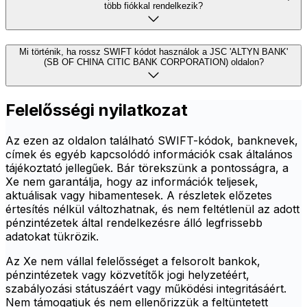
több fiókkal rendelkezik?
Mi történik, ha rossz SWIFT kódot használok a JSC 'ALTYN BANK'
(SB OF CHINA CITIC BANK CORPORATION) oldalon?
Felelősségi nyilatkozat
Az ezen az oldalon található SWIFT-kódok, banknevek,
címek és egyéb kapcsolódó információk csak általános
tájékoztató jellegűek. Bár törekszünk a pontosságra, a
Xe nem garantálja, hogy az információk teljesek,
aktuálisak vagy hibamentesek. A részletek előzetes
értesítés nélkül változhatnak, és nem feltétlenül az adott
pénzintézetek által rendelkezésre álló legfrissebb
adatokat tükrözik.
Az Xe nem vállal felelősséget a felsorolt bankok,
pénzintézetek vagy közvetítők jogi helyzetéért,
szabályozási státuszáért vagy működési integritásáért.
Nem támogatjuk és nem ellenőrizzük a feltüntetett