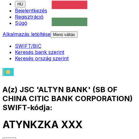
HU
Bejelentkezés
Regisztráció
Súgó
Alkalmazás letöltése
Menü váltás
SWIFT/BIC
Keresés bank szerint
Keresés ország szerint
A(z) JSC 'ALTYN BANK' (SB OF
CHINA CITIC BANK CORPORATION)
SWIFT-kódja:
ATYNKZKA XXX