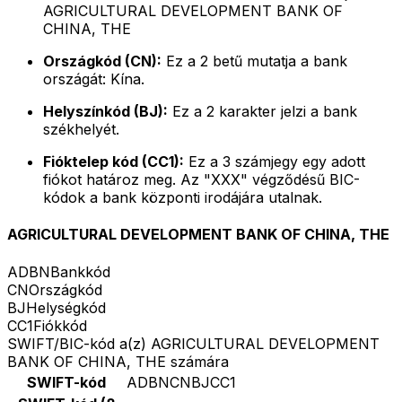
AGRICULTURAL DEVELOPMENT BANK OF
CHINA, THE
Országkód (CN):
Ez a 2 betű mutatja a bank
országát: Kína.
Helyszínkód (BJ):
Ez a 2 karakter jelzi a bank
székhelyét.
Fióktelep kód (CC1):
Ez a 3 számjegy egy adott
fiókot határoz meg. Az "XXX" végződésű BIC-
kódok a bank központi irodájára utalnak.
AGRICULTURAL DEVELOPMENT BANK OF CHINA, THE
ADBN
Bankkód
CN
Országkód
BJ
Helységkód
CC1
Fiókkód
SWIFT/BIC-kód a(z) AGRICULTURAL DEVELOPMENT
BANK OF CHINA, THE számára
SWIFT-kód
ADBNCNBJCC1