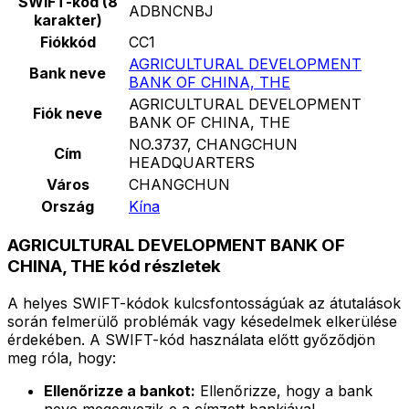
SWIFT-kód (8
ADBNCNBJ
karakter)
Fiókkód
CC1
AGRICULTURAL DEVELOPMENT
Bank neve
BANK OF CHINA, THE
AGRICULTURAL DEVELOPMENT
Fiók neve
BANK OF CHINA, THE
NO.3737, CHANGCHUN
Cím
HEADQUARTERS
Város
CHANGCHUN
Ország
Kína
AGRICULTURAL DEVELOPMENT BANK OF
CHINA, THE kód részletek
A helyes SWIFT-kódok kulcsfontosságúak az átutalások
során felmerülő problémák vagy késedelmek elkerülése
érdekében. A SWIFT-kód használata előtt győződjön
meg róla, hogy:
Ellenőrizze a bankot:
Ellenőrizze, hogy a bank