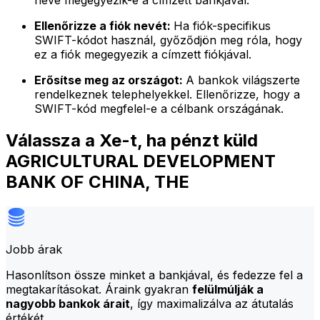
neve megegyezik-e a címzett bankjával.
Ellenőrizze a fiók nevét:
Ha fiók-specifikus
SWIFT-kódot használ, győződjön meg róla, hogy
ez a fiók megegyezik a címzett fiókjával.
Erősítse meg az országot:
A bankok világszerte
rendelkeznek telephelyekkel. Ellenőrizze, hogy a
SWIFT-kód megfelel-e a célbank országának.
Válassza a Xe-t, ha pénzt küld
AGRICULTURAL DEVELOPMENT
BANK OF CHINA, THE
Jobb árak
Hasonlítson össze minket a bankjával, és fedezze fel a
megtakarításokat. Áraink gyakran
felülmúlják a
nagyobb bankok árait
, így maximalizálva az átutalás
értékét.