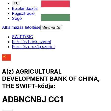
HU
Bejelentkezés
Regisztráció
Súgó
Alkalmazás letöltése
Menü váltás
SWIFT/BIC
Keresés bank szerint
Keresés ország szerint
A(z) AGRICULTURAL
DEVELOPMENT BANK OF CHINA,
THE SWIFT-kódja:
ADBNCNBJ CC1