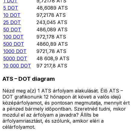
1
DOT
9,72178
ATS
5
DOT
48,6089
ATS
10
DOT
97,2178
ATS
25
DOT
243,045
ATS
50
DOT
486,089
ATS
100
DOT
972,178
ATS
500
DOT
4860,89
ATS
1000
DOT
9721,78
ATS
5000
DOT
48 608,9
ATS
10 000
DOT
97 217,8
ATS
ATS – DOT diagram
Nézd meg a(z) 1 ATS árfolyam alakulását. Élő ATS –
DOT grafikonunk 12 hónapon át követi a valós idejű
középárfolyamot, és pontosan megmutatja, mennyit ért
a pénzed bármely időpontban. Szeretnéd tudni, mikor
mozdul el az árfolyam a javadra? Állíts be
árfolyamriasztást, és szólunk, amikor eléri a
célárfolyamot.