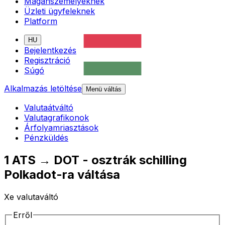
Magánszemélyeknek
Üzleti ügyfeleknek
Platform
HU
Bejelentkezés
Regisztráció
Súgó
Alkalmazás letöltése
Menü váltás
Valutaátváltó
Valutagrafikonok
Árfolyamriasztások
Pénzküldés
1 ATS → DOT - osztrák schilling
Polkadot-ra váltása
Xe valutaváltó
Erről