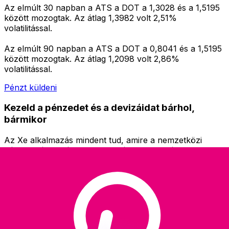
Az elmúlt 30 napban a ATS a DOT a 1,3028 és a 1,5195
között mozogtak. Az átlag 1,3982 volt 2,51%
volatilitással.
Az elmúlt 90 napban a ATS a DOT a 0,8041 és a 1,5195
között mozogtak. Az átlag 1,2098 volt 2,86%
volatilitással.
Pénzt küldeni
Kezeld a pénzedet és a devizáidat bárhol,
bármikor
Az Xe alkalmazás mindent tud, amire a nemzetközi
pénzküldéshez és devizakezeléshez szükséged van.
Válts devizát, állíts be árfolyamriasztásokat, és küldj
pénzt külföldre rejtett díjak nélkül. Töltsd le még ma!