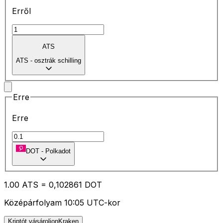
Erről
ATS
ATS
-
osztrák schilling
Erre
Erre
DOT
-
Polkadot
1.00
ATS
=
0,
102861
DOT
Középárfolyam 10:05 UTC-kor
Kriptót vásároljonKraken