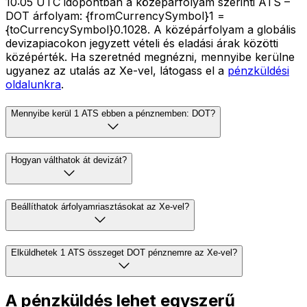
10:05 UTC időpontban a középárfolyam szerinti ATS –
DOT árfolyam: {fromCurrencySymbol}1 =
{toCurrencySymbol}0.1028. A középárfolyam a globális
devizapiacokon jegyzett vételi és eladási árak közötti
középérték. Ha szeretnéd megnézni, mennyibe kerülne
ugyanez az utalás az Xe-vel, látogass el a
pénzküldési
oldalunkra
.
Mennyibe kerül 1 ATS ebben a pénznemben: DOT?
Hogyan válthatok át devizát?
Beállíthatok árfolyamriasztásokat az Xe-vel?
Elküldhetek 1 ATS összeget DOT pénznemre az Xe-vel?
A pénzküldés lehet egyszerű