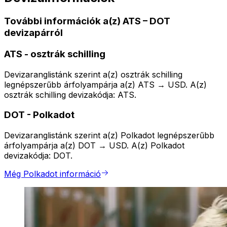
További információk a(z) ATS – DOT
devizapárról
ATS
-
osztrák schilling
Devizaranglistánk szerint a(z) osztrák schilling
legnépszerűbb árfolyampárja a(z) ATS → USD. A(z)
osztrák schilling devizakódja: ATS.
DOT
-
Polkadot
Devizaranglistánk szerint a(z) Polkadot legnépszerűbb
árfolyampárja a(z) DOT → USD. A(z) Polkadot
devizakódja: DOT.
Még Polkadot információ