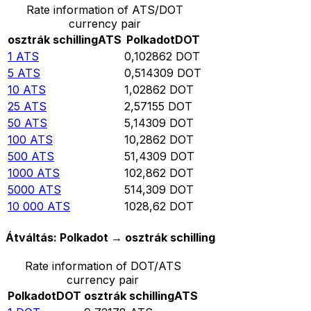
Rate information of ATS/DOT
currency pair
osztrák schilling
ATS
Polkadot
DOT
1
ATS
0,102862
DOT
5
ATS
0,514309
DOT
10
ATS
1,02862
DOT
25
ATS
2,57155
DOT
50
ATS
5,14309
DOT
100
ATS
10,2862
DOT
500
ATS
51,4309
DOT
1000
ATS
102,862
DOT
5000
ATS
514,309
DOT
10 000
ATS
1028,62
DOT
Átváltás: Polkadot → osztrák schilling
Rate information of DOT/ATS
currency pair
Polkadot
DOT
osztrák schilling
ATS