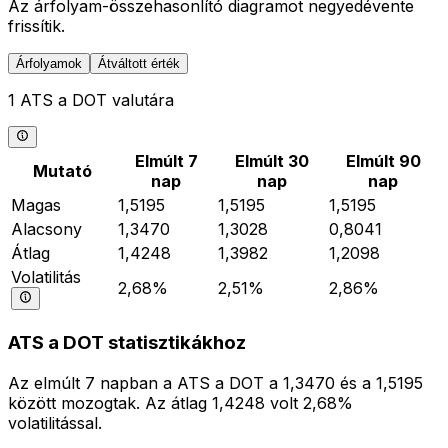
Az árfolyam-összehasonlító diagramot negyedévente
frissítik.
Árfolyamok
Átváltott érték
1 ATS a DOT valutára
Elmúlt 7
Elmúlt 30
Elmúlt 90
Mutató
nap
nap
nap
Magas
1,5195
1,5195
1,5195
Alacsony
1,3470
1,3028
0,8041
Átlag
1,4248
1,3982
1,2098
Volatilitás
2,68%
2,51%
2,86%
ATS a DOT statisztikákhoz
Az elmúlt 7 napban a ATS a DOT a 1,3470 és a 1,5195
között mozogtak. Az átlag 1,4248 volt 2,68%
volatilitással.