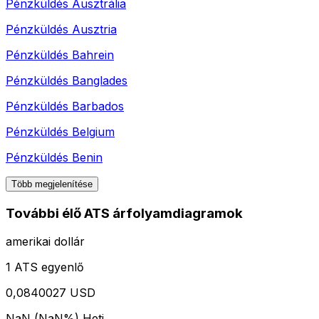
Pénzküldés
Ausztrália
Pénzküldés
Ausztria
Pénzküldés
Bahrein
Pénzküldés
Banglades
Pénzküldés
Barbados
Pénzküldés
Belgium
Pénzküldés
Benin
Több megjelenítése
További élő ATS árfolyamdiagramok
amerikai dollár
1 ATS egyenlő
0,0840027 USD
NaN (NaN%)
Heti