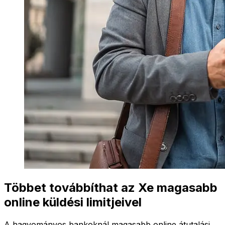
Többet továbbíthat az Xe magasabb
online küldési limitjeivel
A hagyományos bankoknál magasabb online átutalási