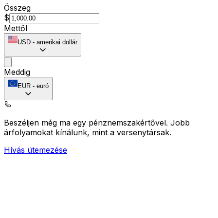
Összeg
$
Mettől
USD
-
amerikai dollár
Meddig
EUR
-
euró
Beszéljen még ma egy pénznemszakértővel.
Jobb
árfolyamokat kínálunk, mint a versenytársak.
Hívás ütemezése