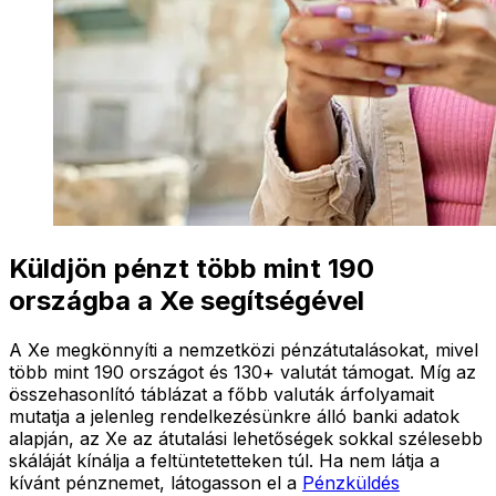
Küldjön pénzt több mint 190
országba a Xe segítségével
A Xe megkönnyíti a nemzetközi pénzátutalásokat, mivel
több mint 190 országot és 130+ valutát támogat. Míg az
összehasonlító táblázat a főbb valuták árfolyamait
mutatja a jelenleg rendelkezésünkre álló banki adatok
alapján, az Xe az átutalási lehetőségek sokkal szélesebb
skáláját kínálja a feltüntetetteken túl. Ha nem látja a
kívánt pénznemet, látogasson el a
Pénzküldés