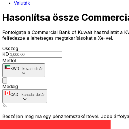
Valuták
Hasonlítsa össze Commerci
Fontolgatja a Commercial Bank of Kuwait használatát a K
felfedezze a lehetséges megtakarításokat a Xe-vel.
Összeg
KD
Mettől
KWD
-
kuvaiti dinár
Meddig
CAD
-
kanadai dollár
Beszéljen még ma egy pénznemszakértővel.
Jobb árfolya
Hívás ütemezése