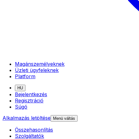
Magánszemélyeknek
Üzleti ügyfeleknek
Platform
HU
Bejelentkezés
Regisztráció
Súgó
Alkalmazás letöltése
Menü váltás
Összehasonlítás
Szolgáltatók