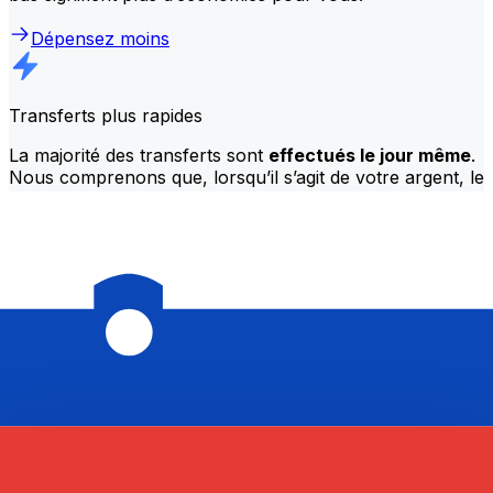
Dépensez moins
Transferts plus rapides
La majorité des transferts sont
effectués le jour même
.
Nous comprenons que, lorsqu’il s’agit de votre argent, le
timing compte.
Envoie plus vite
Foire aux questions
Qu’est-ce qu’un code SWIFT et pourquoi ai-je besoin de le mettre dans
Slovénie?
Un code SWIFT — également appelé BIC (Bank
Identification Code) — est une norme internationale
permettant d’identifier les banques et les institutions
financières. Vous aurez besoin du bon code SWIFT en