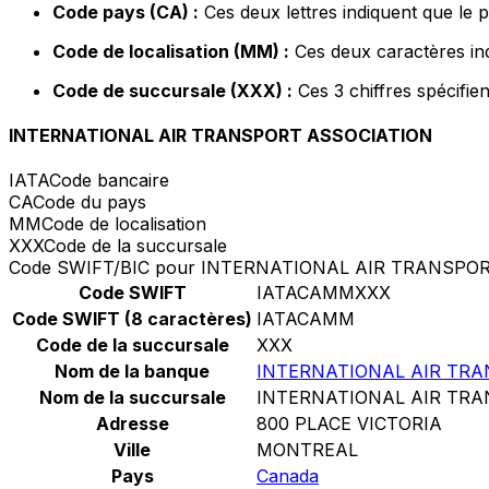
Code pays (CA) :
Ces deux lettres indiquent que le 
Code de localisation (MM) :
Ces deux caractères ind
Code de succursale (XXX) :
Ces 3 chiffres spécifie
INTERNATIONAL AIR TRANSPORT ASSOCIATION
IATA
Code bancaire
CA
Code du pays
MM
Code de localisation
XXX
Code de la succursale
Code SWIFT/BIC pour INTERNATIONAL AIR TRANSPO
Code SWIFT
IATACAMMXXX
Code SWIFT (8 caractères)
IATACAMM
Code de la succursale
XXX
Nom de la banque
INTERNATIONAL AIR TR
Nom de la succursale
INTERNATIONAL AIR TR
Adresse
800 PLACE VICTORIA
Ville
MONTREAL
Pays
Canada