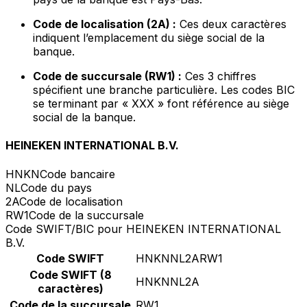
Code de localisation (2A) :
Ces deux caractères
indiquent l’emplacement du siège social de la
banque.
Code de succursale (RW1) :
Ces 3 chiffres
spécifient une branche particulière. Les codes BIC
se terminant par « XXX » font référence au siège
social de la banque.
HEINEKEN INTERNATIONAL B.V.
HNKN
Code bancaire
NL
Code du pays
2A
Code de localisation
RW1
Code de la succursale
Code SWIFT/BIC pour HEINEKEN INTERNATIONAL
B.V.
Code SWIFT
HNKNNL2ARW1
Code SWIFT (8
HNKNNL2A
caractères)
Code de la succursale
RW1