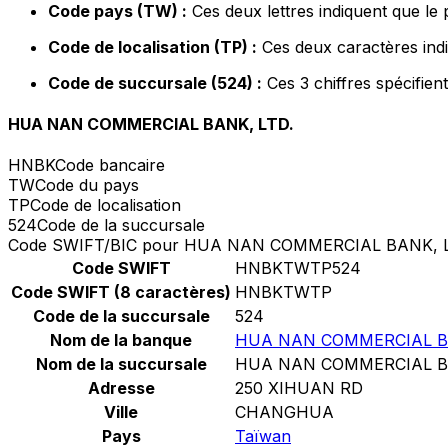
Code pays (TW) :
Ces deux lettres indiquent que le
Code de localisation (TP) :
Ces deux caractères indi
Code de succursale (524) :
Ces 3 chiffres spécifien
HUA NAN COMMERCIAL BANK, LTD.
HNBK
Code bancaire
TW
Code du pays
TP
Code de localisation
524
Code de la succursale
Code SWIFT/BIC pour HUA NAN COMMERCIAL BANK, L
Code SWIFT
HNBKTWTP524
Code SWIFT (8 caractères)
HNBKTWTP
Code de la succursale
524
Nom de la banque
HUA NAN COMMERCIAL BA
Nom de la succursale
HUA NAN COMMERCIAL BA
Adresse
250 XIHUAN RD
Ville
CHANGHUA
Pays
Taïwan