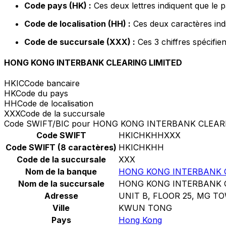
Code pays (HK) :
Ces deux lettres indiquent que le 
Code de localisation (HH) :
Ces deux caractères indi
Code de succursale (XXX) :
Ces 3 chiffres spécifie
HONG KONG INTERBANK CLEARING LIMITED
HKIC
Code bancaire
HK
Code du pays
HH
Code de localisation
XXX
Code de la succursale
Code SWIFT/BIC pour HONG KONG INTERBANK CLEAR
Code SWIFT
HKICHKHHXXX
Code SWIFT (8 caractères)
HKICHKHH
Code de la succursale
XXX
Nom de la banque
HONG KONG INTERBANK C
Nom de la succursale
HONG KONG INTERBANK C
Adresse
UNIT B, FLOOR 25, MG T
Ville
KWUN TONG
Pays
Hong Kong