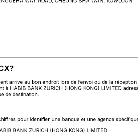
HEUNGUEHA WAY ROAD, CHEUNG SHA WAN, KOWLOON
KCX?
t arrive au bon endroit lors de l’envoi ou de la réception de
t à HABIB BANK ZURICH (HONG KONG) LIMITED adresse, vil
e de destination.
hiffres pour identifier une banque et une agence spécifiqu
t HABIB BANK ZURICH (HONG KONG) LIMITED