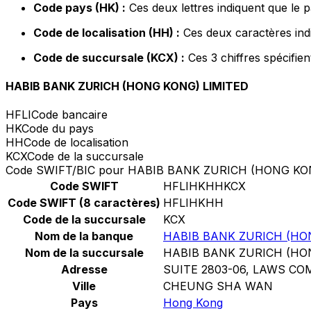
Code pays (HK) :
Ces deux lettres indiquent que le 
Code de localisation (HH) :
Ces deux caractères indi
Code de succursale (KCX) :
Ces 3 chiffres spécifie
HABIB BANK ZURICH (HONG KONG) LIMITED
HFLI
Code bancaire
HK
Code du pays
HH
Code de localisation
KCX
Code de la succursale
Code SWIFT/BIC pour HABIB BANK ZURICH (HONG KO
Code SWIFT
HFLIHKHHKCX
Code SWIFT (8 caractères)
HFLIHKHH
Code de la succursale
KCX
Nom de la banque
HABIB BANK ZURICH (HO
Nom de la succursale
HABIB BANK ZURICH (HO
Adresse
SUITE 2803-06, LAWS C
Ville
CHEUNG SHA WAN
Pays
Hong Kong