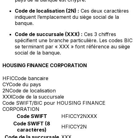
Code de localisation (2N) :
Ces deux caractères
indiquent l’emplacement du siège social de la
banque.
Code de succursale (XXX) :
Ces 3 chiffres
spécifient une branche particulière. Les codes BIC
se terminant par « XXX » font référence au siège
social de la banque.
HOUSING FINANCE CORPORATION
HFIC
Code bancaire
CY
Code du pays
2N
Code de localisation
XXX
Code de la succursale
Code SWIFT/BIC pour HOUSING FINANCE
CORPORATION
Code SWIFT
HFICCY2NXXX
Code SWIFT (8
HFICCY2N
caractères)
Code de la succursale
XXX