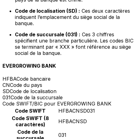
Code de localisation (SD) :
Ces deux caractères
indiquent l’emplacement du siège social de la
banque.
Code de succursale (031) :
Ces 3 chiffres
spécifient une branche particulière. Les codes BIC
se terminant par « XXX » font référence au siège
social de la banque.
EVERGROWING BANK
HFBA
Code bancaire
CN
Code du pays
SD
Code de localisation
031
Code de la succursale
Code SWIFT/BIC pour EVERGROWING BANK
Code SWIFT
HFBACNSD031
Code SWIFT (8
HFBACNSD
caractères)
Code de la
031
succursale