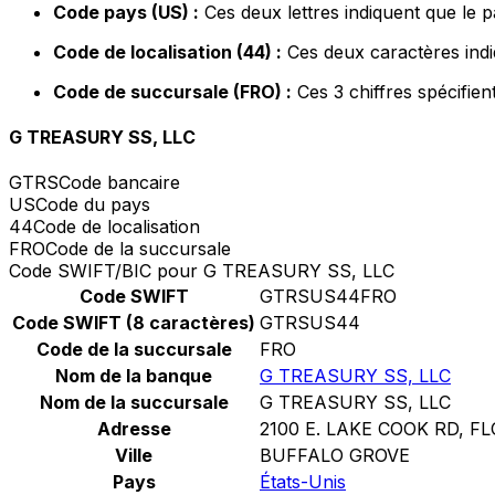
Code pays (US) :
Ces deux lettres indiquent que le p
Code de localisation (44) :
Ces deux caractères indi
Code de succursale (FRO) :
Ces 3 chiffres spécifien
G TREASURY SS, LLC
GTRS
Code bancaire
US
Code du pays
44
Code de localisation
FRO
Code de la succursale
Code SWIFT/BIC pour G TREASURY SS, LLC
Code SWIFT
GTRSUS44FRO
Code SWIFT (8 caractères)
GTRSUS44
Code de la succursale
FRO
Nom de la banque
G TREASURY SS, LLC
Nom de la succursale
G TREASURY SS, LLC
Adresse
2100 E. LAKE COOK RD, FL
Ville
BUFFALO GROVE
Pays
États-Unis