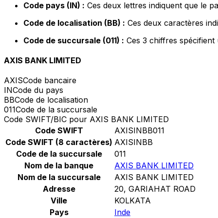
Code pays (IN) :
Ces deux lettres indiquent que le pa
Code de localisation (BB) :
Ces deux caractères indi
Code de succursale (011) :
Ces 3 chiffres spécifient
AXIS BANK LIMITED
AXIS
Code bancaire
IN
Code du pays
BB
Code de localisation
011
Code de la succursale
Code SWIFT/BIC pour AXIS BANK LIMITED
Code SWIFT
AXISINBB011
Code SWIFT (8 caractères)
AXISINBB
Code de la succursale
011
Nom de la banque
AXIS BANK LIMITED
Nom de la succursale
AXIS BANK LIMITED
Adresse
20, GARIAHAT ROAD
Ville
KOLKATA
Pays
Inde