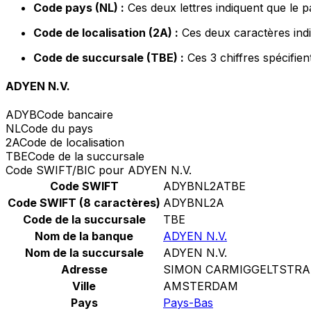
Code pays (NL) :
Ces deux lettres indiquent que le 
Code de localisation (2A) :
Ces deux caractères indi
Code de succursale (TBE) :
Ces 3 chiffres spécifie
ADYEN N.V.
ADYB
Code bancaire
NL
Code du pays
2A
Code de localisation
TBE
Code de la succursale
Code SWIFT/BIC pour ADYEN N.V.
Code SWIFT
ADYBNL2ATBE
Code SWIFT (8 caractères)
ADYBNL2A
Code de la succursale
TBE
Nom de la banque
ADYEN N.V.
Nom de la succursale
ADYEN N.V.
Adresse
SIMON CARMIGGELTSTRA
Ville
AMSTERDAM
Pays
Pays-Bas