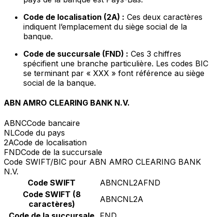
Code de localisation (2A) :
Ces deux caractères
indiquent l’emplacement du siège social de la
banque.
Code de succursale (FND) :
Ces 3 chiffres
spécifient une branche particulière. Les codes BIC
se terminant par « XXX » font référence au siège
social de la banque.
ABN AMRO CLEARING BANK N.V.
ABNC
Code bancaire
NL
Code du pays
2A
Code de localisation
FND
Code de la succursale
Code SWIFT/BIC pour ABN AMRO CLEARING BANK
N.V.
Code SWIFT
ABNCNL2AFND
Code SWIFT (8
ABNCNL2A
caractères)
Code de la succursale
FND