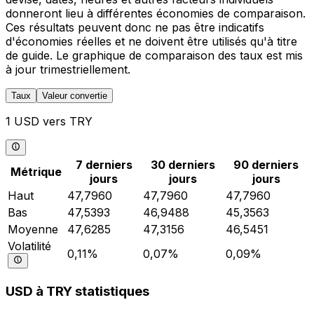
donneront lieu à différentes économies de comparaison.
Ces résultats peuvent donc ne pas être indicatifs
d'économies réelles et ne doivent être utilisés qu'à titre
de guide. Le graphique de comparaison des taux est mis
à jour trimestriellement.
Taux
Valeur convertie
1 USD vers TRY
7 derniers
30 derniers
90 derniers
Métrique
jours
jours
jours
Haut
47,7960
47,7960
47,7960
Bas
47,5393
46,9488
45,3563
Moyenne
47,6285
47,3156
46,5451
Volatilité
0,11%
0,07%
0,09%
USD à TRY statistiques