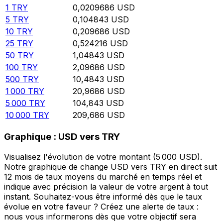
1
TRY
0,0209686
USD
5
TRY
0,104843
USD
10
TRY
0,209686
USD
25
TRY
0,524216
USD
50
TRY
1,04843
USD
100
TRY
2,09686
USD
500
TRY
10,4843
USD
1 000
TRY
20,9686
USD
5 000
TRY
104,843
USD
10 000
TRY
209,686
USD
Graphique : USD vers TRY
Visualisez l'évolution de votre montant (5 000 USD).
Notre graphique de change USD vers TRY en direct suit
12 mois de taux moyens du marché en temps réel et
indique avec précision la valeur de votre argent à tout
instant. Souhaitez-vous être informé dès que le taux
évolue en votre faveur ? Créez une alerte de taux :
nous vous informerons dès que votre objectif sera