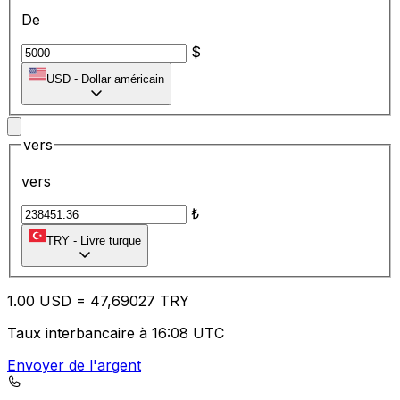
De
$
USD
-
Dollar américain
vers
vers
₺
TRY
-
Livre turque
1.00
USD
=
47
,69027
TRY
Taux interbancaire à 16:08 UTC
Envoyer de l'argent