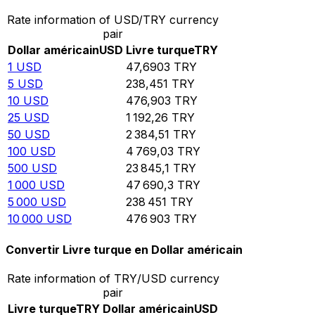
Rate information of USD/TRY currency
pair
Dollar américain
USD
Livre turque
TRY
1
USD
47,6903
TRY
5
USD
238,451
TRY
10
USD
476,903
TRY
25
USD
1 192,26
TRY
50
USD
2 384,51
TRY
100
USD
4 769,03
TRY
500
USD
23 845,1
TRY
1 000
USD
47 690,3
TRY
5 000
USD
238 451
TRY
10 000
USD
476 903
TRY
Convertir Livre turque en Dollar américain
Rate information of TRY/USD currency
pair
Livre turque
TRY
Dollar américain
USD