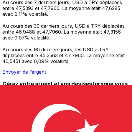
Au cours des 7 derniers jours, USD à TRY déplacées
entre 47,5393 et 47,7960. La moyenne était 47,6285
avec 0,11% volatilité.
Au cours des 30 derniers jours, USD à TRY déplacées
entre 46,9488 et 47,7960. La moyenne était 47,3156
avec 0,07% volatilité.
Au cours des 90 derniers jours, les USD à TRY
déplacées entre 45,3563 et 47,7960. La moyenne était
46,5451 avec 0,09% volatilité.
Envoyer de l’argent
Gérez votre argent et vos devises lorsque vous
êtes en déplacement
L'application Xe réunit toutes les fonctionnalités
nécessaires pour vos transferts d'argent internationaux
et la gestion de vos devises. Convertissez des devises,
programmez des alertes de taux et transférez de
l'argent à l'étranger sans frais cachés. Téléchargez
l'application dès aujourd'hui !