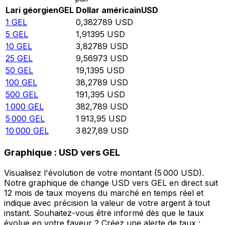
Lari géorgien
GEL
Dollar américain
USD
1
GEL
0,382789
USD
5
GEL
1,91395
USD
10
GEL
3,82789
USD
25
GEL
9,56973
USD
50
GEL
19,1395
USD
100
GEL
38,2789
USD
500
GEL
191,395
USD
1 000
GEL
382,789
USD
5 000
GEL
1 913,95
USD
10 000
GEL
3 827,89
USD
Graphique : USD vers GEL
Visualisez l'évolution de votre montant (5 000 USD).
Notre graphique de change USD vers GEL en direct suit
12 mois de taux moyens du marché en temps réel et
indique avec précision la valeur de votre argent à tout
instant. Souhaitez-vous être informé dès que le taux
évolue en votre faveur ? Créez une alerte de taux :