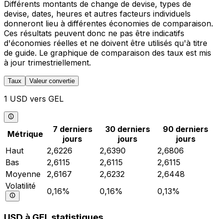
Différents montants de change de devise, types de
devise, dates, heures et autres facteurs individuels
donneront lieu à différentes économies de comparaison.
Ces résultats peuvent donc ne pas être indicatifs
d'économies réelles et ne doivent être utilisés qu'à titre
de guide. Le graphique de comparaison des taux est mis
à jour trimestriellement.
Taux
Valeur convertie
1 USD vers GEL
7 derniers
30 derniers
90 derniers
Métrique
jours
jours
jours
Haut
2,6226
2,6390
2,6806
Bas
2,6115
2,6115
2,6115
Moyenne
2,6167
2,6232
2,6448
Volatilité
0,16%
0,16%
0,13%
USD à GEL statistiques