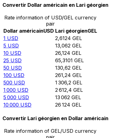
Convertir Dollar américain en Lari géorgien
Rate information of USD/GEL currency
pair
Dollar américain
USD
Lari géorgien
GEL
1
USD
2,6124
GEL
5
USD
13,062
GEL
10
USD
26,124
GEL
25
USD
65,3101
GEL
50
USD
130,62
GEL
100
USD
261,24
GEL
500
USD
1 306,2
GEL
1 000
USD
2 612,4
GEL
5 000
USD
13 062
GEL
10 000
USD
26 124
GEL
Convertir Lari géorgien en Dollar américain
Rate information of GEL/USD currency
pair