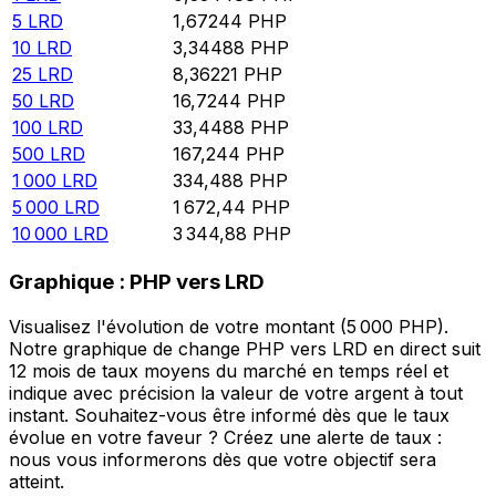
5
LRD
1,67244
PHP
10
LRD
3,34488
PHP
25
LRD
8,36221
PHP
50
LRD
16,7244
PHP
100
LRD
33,4488
PHP
500
LRD
167,244
PHP
1 000
LRD
334,488
PHP
5 000
LRD
1 672,44
PHP
10 000
LRD
3 344,88
PHP
Graphique : PHP vers LRD
Visualisez l'évolution de votre montant (5 000 PHP).
Notre graphique de change PHP vers LRD en direct suit
12 mois de taux moyens du marché en temps réel et
indique avec précision la valeur de votre argent à tout
instant. Souhaitez-vous être informé dès que le taux
évolue en votre faveur ? Créez une alerte de taux :
nous vous informerons dès que votre objectif sera
atteint.