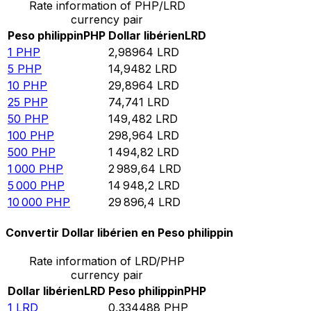
Rate information of PHP/LRD
currency pair
Peso philippin
PHP
Dollar libérien
LRD
1
PHP
2,98964
LRD
5
PHP
14,9482
LRD
10
PHP
29,8964
LRD
25
PHP
74,741
LRD
50
PHP
149,482
LRD
100
PHP
298,964
LRD
500
PHP
1 494,82
LRD
1 000
PHP
2 989,64
LRD
5 000
PHP
14 948,2
LRD
10 000
PHP
29 896,4
LRD
Convertir Dollar libérien en Peso philippin
Rate information of LRD/PHP
currency pair
Dollar libérien
LRD
Peso philippin
PHP
1
LRD
0,334488
PHP