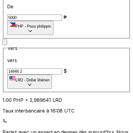
De
₱
PHP
-
Peso philippin
vers
vers
$
LRD
-
Dollar libérien
1.00
PHP
=
2,
989641
LRD
Taux interbancaire à 16:08 UTC
Parlez avec un expert en devises dès aujourd'hui.
Nous