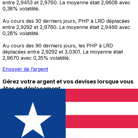
entre 2,9453 et 2,9760. La moyenne était 2,9608 avec
0,38% volatilité.
Au cours des 30 derniers jours, PHP à LRD déplacées
entre 2,9292 et 2,9760. La moyenne était 2,9466 avec
0,28% volatilité.
Au cours des 90 derniers jours, les PHP à LRD
déplacées entre 2,9292 et 3,0301. La moyenne était
2,9670 avec 0,35% volatilité.
Envoyer de l’argent
Gérez votre argent et vos devises lorsque vous
êtes en déplacement
L'application Xe réunit toutes les fonctionnalités
nécessaires pour vos transferts d'argent internationaux
et la gestion de vos devises. Convertissez des devises,
programmez des alertes de taux et transférez de
l'argent à l'étranger sans frais cachés. Téléchargez
l'application dès aujourd'hui !