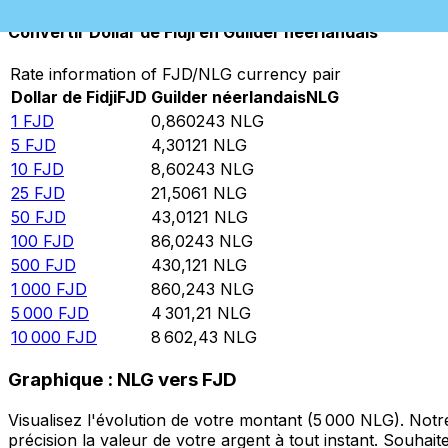
Convertir Dollar de Fidji en Guilder néerlandais
Rate information of FJD/NLG currency pair
Dollar de Fidji
FJD
Guilder néerlandais
NLG
1
FJD
0,860243
NLG
5
FJD
4,30121
NLG
10
FJD
8,60243
NLG
25
FJD
21,5061
NLG
50
FJD
43,0121
NLG
100
FJD
86,0243
NLG
500
FJD
430,121
NLG
1 000
FJD
860,243
NLG
5 000
FJD
4 301,21
NLG
10 000
FJD
8 602,43
NLG
Graphique : NLG vers FJD
Visualisez l'évolution de votre montant (5 000 NLG). Not
précision la valeur de votre argent à tout instant. Souha