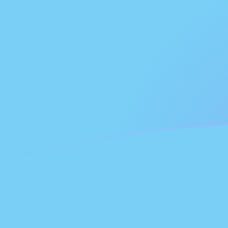
Le taux de change de NLG vers FJD au
Convertir Guilder néerlandais en Dollar de Fidji
Rate information of NLG/FJD currency pair
Guilder néerlandais
NLG
Dollar de Fidji
FJD
1
NLG
1,16246
FJD
5
NLG
5,81231
FJD
10
NLG
11,6246
FJD
25
NLG
29,0616
FJD
50
NLG
58,1231
FJD
100
NLG
116,246
FJD
500
NLG
581,231
FJD
1 000
NLG
1 162,46
FJD
5 000
NLG
5 812,31
FJD
10 000
NLG
11 624,6
FJD